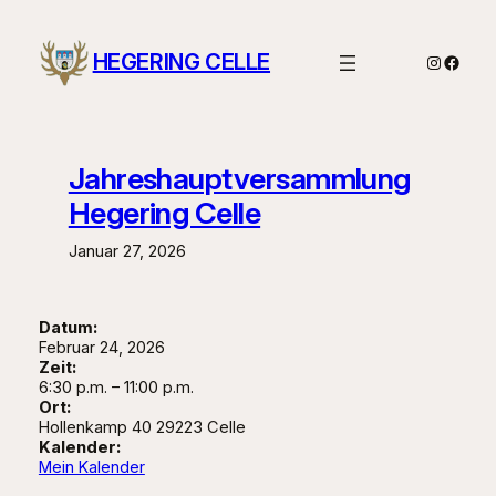
Zum
Inhalt
HEGERING CELLE
Instagra
Faceb
springen
Jahreshauptversammlung
Hegering Celle
Januar 27, 2026
Datum:
Februar 24, 2026
Zeit:
6:30 p.m.
–
11:00 p.m.
Ort:
Hollenkamp 40 29223 Celle
Kalender:
Mein Kalender